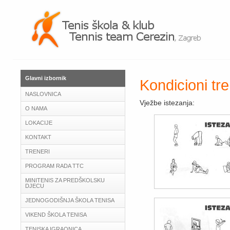
Glavni izbornik
Kondicioni tre
NASLOVNICA
Vježbe istezanja:
O NAMA
LOKACIJE
KONTAKT
TRENERI
PROGRAM RADA TTC
MINITENIS ZA PREDŠKOLSKU
DJECU
JEDNOGODIŠNJA ŠKOLA TENISA
VIKEND ŠKOLA TENISA
TENISKA IGRAONICA